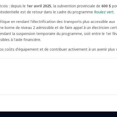
cois : depuis le
1er avril 2025
, la subvention provinciale de
600 $
po
e résidentielle est de retour dans le cadre du programme
Roulez vert
.
étique en rendant l’électrification des transports plus accessible aux
 une borne de niveau 2 admissible et de faire appel à un électricien cert
endant la suspension temporaire du programme, soit entre le 1er fév
bles à l’aide financière.
s coûts d’équipement et de contribuer activement à un avenir plus v