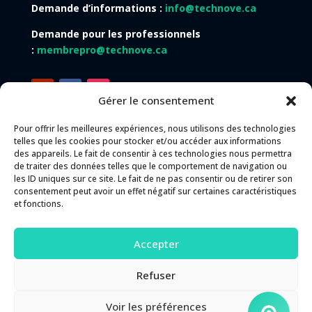
Demande d’informations :
info@technove.ca
Demande pour les professionnels
:
membrepro@technove.ca
Gérer le consentement
Pour offrir les meilleures expériences, nous utilisons des technologies
telles que les cookies pour stocker et/ou accéder aux informations
des appareils. Le fait de consentir à ces technologies nous permettra
Langues du site Web :
de traiter des données telles que le comportement de navigation ou
les ID uniques sur ce site. Le fait de ne pas consentir ou de retirer son
Français
English
Español
consentement peut avoir un effet négatif sur certaines caractéristiques
et fonctions.
Accepter
Besoin d’aide ? Faites une demande
d’assistance
Refuser
Portail d'assistance
Voir les préférences