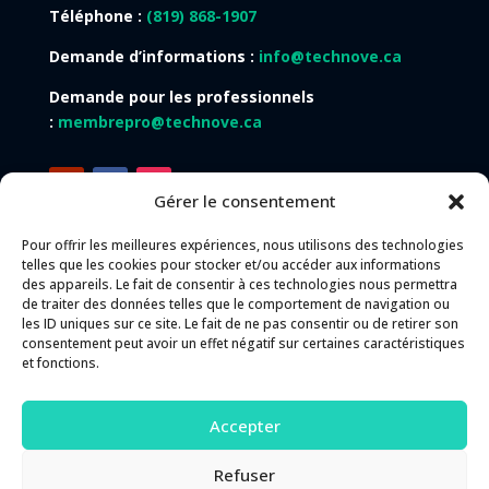
Téléphone :
(819) 868-1907
Demande d’informations :
info@technove.ca
Demande pour les professionnels
:
membrepro@technove.ca
Gérer le consentement
Pour offrir les meilleures expériences, nous utilisons des technologies
telles que les cookies pour stocker et/ou accéder aux informations
des appareils. Le fait de consentir à ces technologies nous permettra
Langues du site Web :
de traiter des données telles que le comportement de navigation ou
les ID uniques sur ce site. Le fait de ne pas consentir ou de retirer son
Français
English
Español
consentement peut avoir un effet négatif sur certaines caractéristiques
et fonctions.
Accepter
Besoin d’aide ? Faites une demande
d’assistance
Refuser